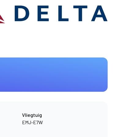
Vliegtuig
EMJ-E7W