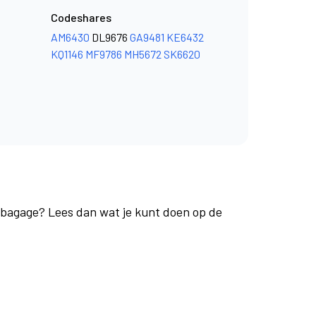
Codeshares
AM6430
DL9676
GA9481
KE6432
KQ1146
MF9786
MH5672
SK6620
e bagage? Lees dan wat je kunt doen op de