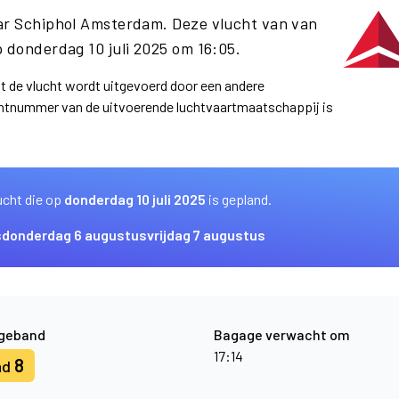
aar Schiphol Amsterdam. Deze vlucht van van
 donderdag 10 juli 2025 om 16:05.
at de vlucht wordt uitgevoerd door een andere
uchtnummer van de uitvoerende luchtvaartmaatschappij is
ucht die op
donderdag 10 juli 2025
is gepland.
s
donderdag 6 augustus
vrijdag 7 augustus
geband
Bagage verwacht om
17:14
8
nd