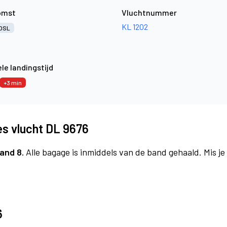
omst
Vluchtnummer
KL 1202
OSL
le landingstijd
+3 min
es vlucht DL 9676
and 8.
Alle bagage is inmiddels van de band gehaald. Mis j
6