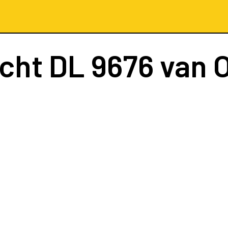
ucht
DL 9676
van O