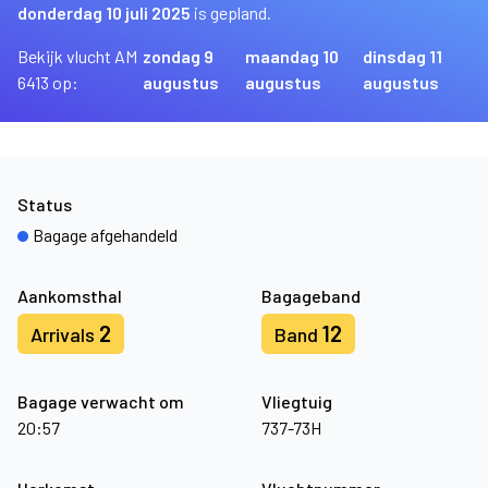
donderdag 10 juli 2025
is gepland.
Bekijk vlucht AM
zondag 9
maandag 10
dinsdag 11
6413 op:
augustus
augustus
augustus
Status
Bagage afgehandeld
Aankomsthal
Bagageband
2
12
Arrivals
Band
Bagage verwacht om
Vliegtuig
20:57
737-73H