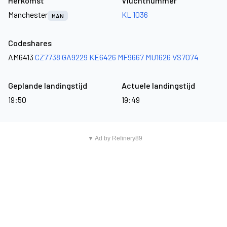
Herkomst
Vluchtnummer
Manchester
KL 1036
MAN
Codeshares
AM6413
CZ7738
GA9229
KE6426
MF9667
MU1626
VS7074
Geplande landingstijd
Actuele landingstijd
19:50
19:49
▼ Ad by Refinery89