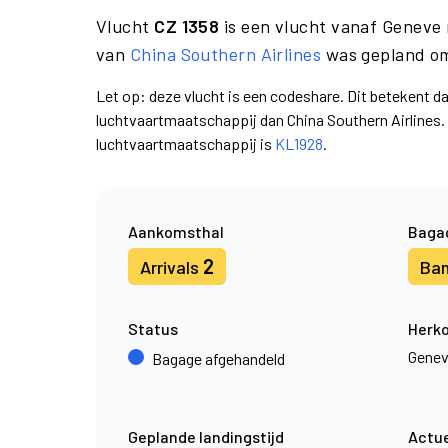
Vlucht
CZ 1358
is een vlucht vanaf Geneve
van
China Southern Airlines
was gepland om
Let op: deze vlucht is een codeshare. Dit betekent d
luchtvaartmaatschappij dan China Southern Airlines
luchtvaartmaatschappij is
KL1928
.
Aankomsthal
Baga
2
Arrivals
Ba
Status
Herk
Gene
Bagage afgehandeld
Geplande landingstijd
Actue