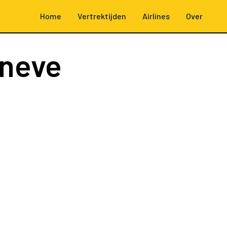
Home
Vertrektijden
Airlines
Over
neve