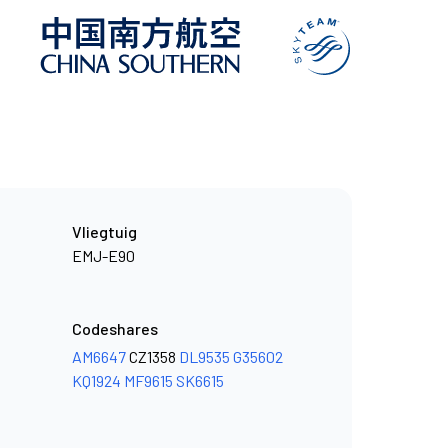
Vliegtuig
EMJ-E90
Codeshares
AM6647
CZ1358
DL9535
G35602
KQ1924
MF9615
SK6615