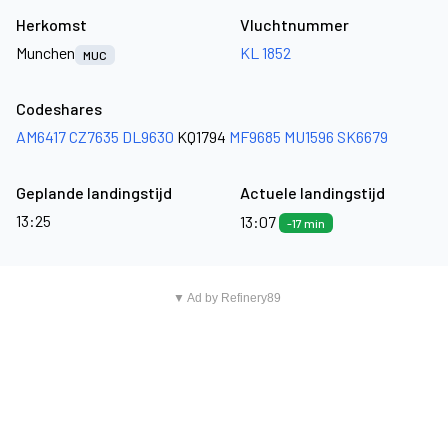
Herkomst
Vluchtnummer
Munchen
KL 1852
MUC
Codeshares
AM6417
CZ7635
DL9630
KQ1794
MF9685
MU1596
SK6679
Geplande landingstijd
Actuele landingstijd
13:25
13:07
-17 min
▼ Ad by Refinery89