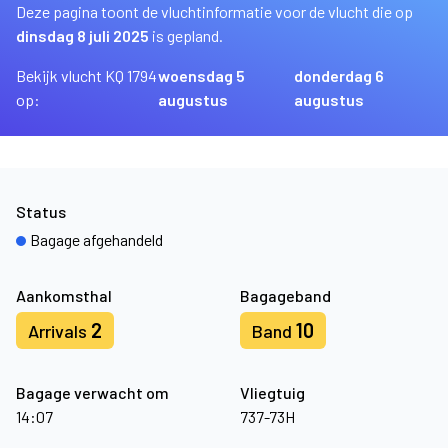
Deze pagina toont de vluchtinformatie voor de vlucht die op
dinsdag 8 juli 2025
is gepland.
Bekijk vlucht KQ 1794
woensdag 5
donderdag 6
op:
augustus
augustus
Status
Bagage afgehandeld
Aankomsthal
Bagageband
2
10
Arrivals
Band
Bagage verwacht om
Vliegtuig
14:07
737-73H