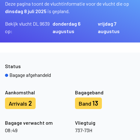
Deze pagina toont de vluchtinformatie voor de vlucht die op
dinsdag 8 juli 2025
is gepland.
Bekijk vlucht DL 9639
donderdag 6
vrijdag 7
op:
augustus
augustus
Status
Bagage afgehandeld
Aankomsthal
Bagageband
2
13
Arrivals
Band
Bagage verwacht om
Vliegtuig
08:49
737-73H