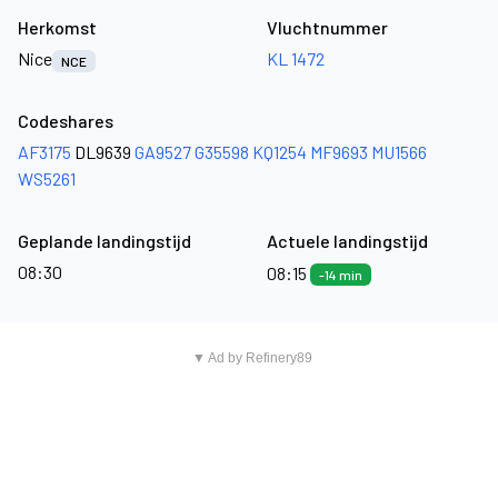
Herkomst
Vluchtnummer
Nice
KL 1472
NCE
Codeshares
AF3175
DL9639
GA9527
G35598
KQ1254
MF9693
MU1566
WS5261
Geplande landingstijd
Actuele landingstijd
08:30
08:15
-14 min
▼ Ad by Refinery89