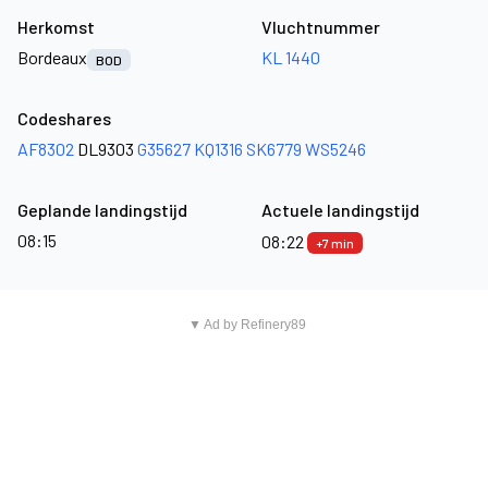
Herkomst
Vluchtnummer
Bordeaux
KL 1440
BOD
Codeshares
AF8302
DL9303
G35627
KQ1316
SK6779
WS5246
Geplande landingstijd
Actuele landingstijd
08:15
08:22
+7 min
▼ Ad by Refinery89