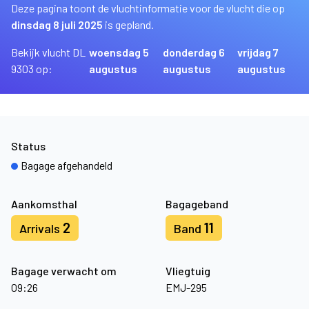
Deze pagina toont de vluchtinformatie voor de vlucht die op
dinsdag 8 juli 2025
is gepland.
Bekijk vlucht DL
woensdag 5
donderdag 6
vrijdag 7
9303 op:
augustus
augustus
augustus
Status
Bagage afgehandeld
Aankomsthal
Bagageband
2
11
Arrivals
Band
Bagage verwacht om
Vliegtuig
09:26
EMJ-295