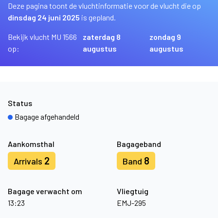
Deze pagina toont de vluchtinformatie voor de vlucht die op
dinsdag 24 juni 2025
is gepland.
Bekijk vlucht MU 1566
zaterdag 8
zondag 9
op:
augustus
augustus
Status
Bagage afgehandeld
Aankomsthal
Bagageband
2
8
Arrivals
Band
Bagage verwacht om
Vliegtuig
13:23
EMJ-295