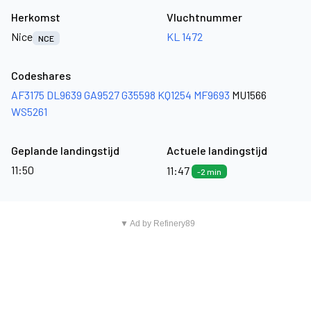
Herkomst
Vluchtnummer
Nice
KL 1472
NCE
Codeshares
AF3175
DL9639
GA9527
G35598
KQ1254
MF9693
MU1566
WS5261
Geplande landingstijd
Actuele landingstijd
11:50
11:47
-2 min
▼ Ad by Refinery89