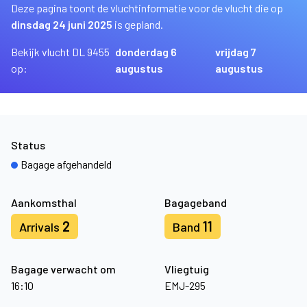
Deze pagina toont de vluchtinformatie voor de vlucht die op
dinsdag 24 juni 2025
is gepland.
Bekijk vlucht DL 9455
donderdag 6
vrijdag 7
op:
augustus
augustus
Status
Bagage afgehandeld
Aankomsthal
Bagageband
2
11
Arrivals
Band
Bagage verwacht om
Vliegtuig
16:10
EMJ-295