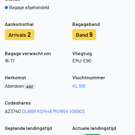
Bagage afgehandeld
Aankomsthal
Bagageband
2
9
Arrivals
Band
Bagage verwacht om
Vliegtuig
16:17
EMJ-E90
Herkomst
Vluchtnummer
Aberdeen
KL 916
ABZ
Codeshares
AZ3740
DL9691
KQ1446
MU1654
VS6903
Geplande landingstijd
Actuele landingstijd