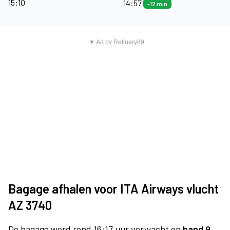
15:10
14:57
-12 min
▼ Ad by Refinery89
Bagage afhalen voor ITA Airways vlucht
AZ 3740
De bagage werd rond 16:17 uur verwacht op
band 9.