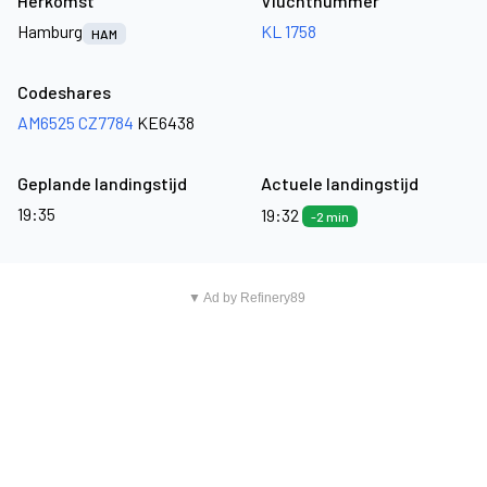
Herkomst
Vluchtnummer
Hamburg
KL 1758
HAM
Codeshares
AM6525
CZ7784
KE6438
Geplande landingstijd
Actuele landingstijd
19:35
19:32
-2 min
▼ Ad by Refinery89