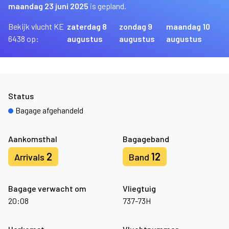
maandag 23 juni 2025
is gepland.
Bekijk vlucht KE
zaterdag 8
zondag 9
maandag 10
6438 op:
augustus
augustus
augustus
Status
Bagage afgehandeld
Aankomsthal
Bagageband
2
12
Arrivals
Band
Bagage verwacht om
Vliegtuig
20:08
737-73H