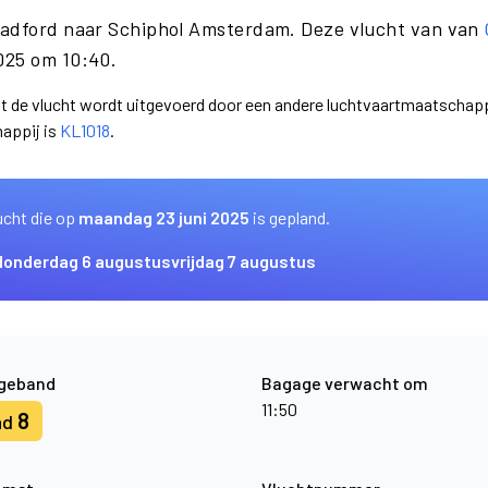
radford naar Schiphol Amsterdam. Deze vlucht van van
025 om 10:40.
dat de vlucht wordt uitgevoerd door een andere luchtvaartmaatschap
appij is
KL1018
.
ucht die op
maandag 23 juni 2025
is gepland.
donderdag 6 augustus
vrijdag 7 augustus
geband
Bagage verwacht om
11:50
8
nd