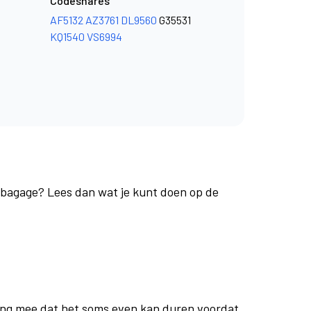
Codeshares
AF5132
AZ3761
DL9560
G35531
KQ1540
VS6994
e bagage? Lees dan wat je kunt doen op de
ng mee dat het soms even kan duren voordat