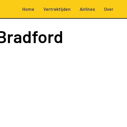
Home
Vertrektijden
Airlines
Over
Bradford