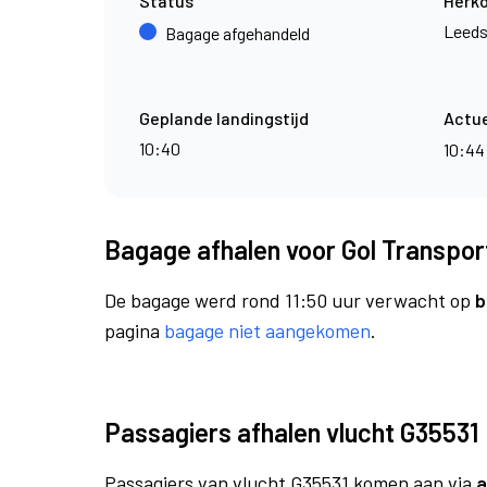
Status
Herk
Leeds
Bagage afgehandeld
Geplande landingstijd
Actue
10:40
10:4
Bagage afhalen voor Gol Transpor
De bagage werd rond 11:50 uur verwacht op
b
pagina
bagage niet aangekomen
.
Passagiers afhalen vlucht G35531
Passagiers van vlucht G35531 komen aan via
a