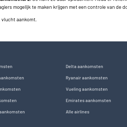
agiers mogelijk te maken krijgen met een controle van de 
n vlucht aankomt.
msten
Delta aankomsten
 aankomsten
Ryanair aankomsten
ankomsten
Vueling aankomsten
nkomsten
Emirates aankomsten
 aankomsten
Alle airlines