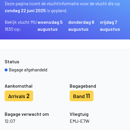
Deze pagina toont de vluchtinformatie voor de vlucht die op
zondag 22 juni 2025
is gepland.
Bekijk vlucht MU
woensdag 5
donderdag 6
vrijdag 7
1830 op:
augustus
augustus
augustus
Status
Bagage afgehandeld
Aankomsthal
Bagageband
2
11
Arrivals
Band
Bagage verwacht om
Vliegtuig
12:07
EMJ-E7W