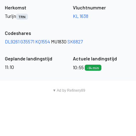
Herkomst
Vluchtnummer
Turijn
KL 1638
TRN
Codeshares
DL9261
G35571
KQ1554
MU1830
SK6827
Geplande landingstijd
Actuele landingstijd
11:10
10:55
-14 min
▼ Ad by Refinery89