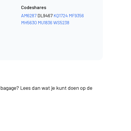
Codeshares
AM6287
DL9467
KQ1724
MF9356
MH5630
MU1836
WS5238
e bagage? Lees dan wat je kunt doen op de