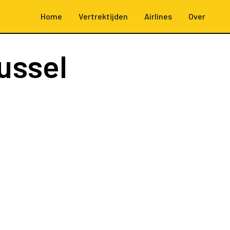
Home
Vertrektijden
Airlines
Over
ussel