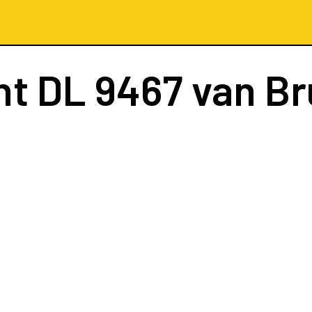
ht
DL 9467
van Br