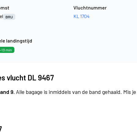
omst
Vluchtnummer
el
KL 1704
BRU
le landingstijd
-13 min
es vlucht DL 9467
and 9.
Alle bagage is inmiddels van de band gehaald. Mis j
7