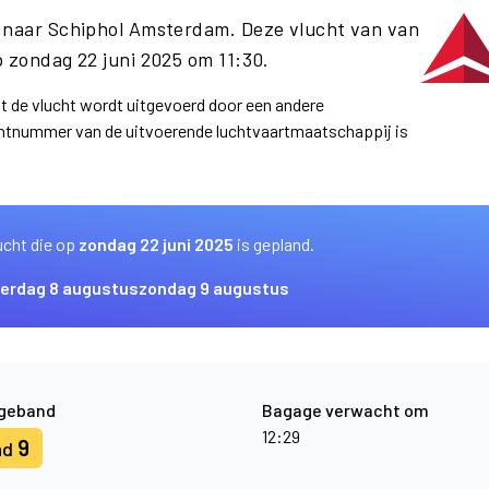
l naar Schiphol Amsterdam. Deze vlucht van van
 zondag 22 juni 2025 om 11:30.
at de vlucht wordt uitgevoerd door een andere
uchtnummer van de uitvoerende luchtvaartmaatschappij is
ucht die op
zondag 22 juni 2025
is gepland.
erdag 8 augustus
zondag 9 augustus
geband
Bagage verwacht om
12:29
9
nd