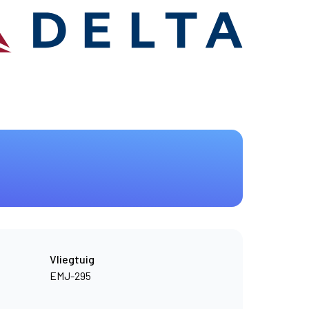
Vliegtuig
EMJ-295