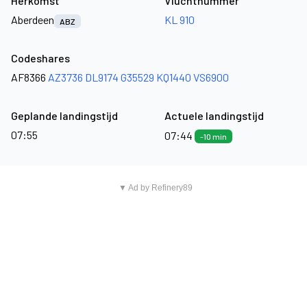
Herkomst
Vluchtnummer
Aberdeen
KL 910
ABZ
Codeshares
AF8366
AZ3736
DL9174
G35529
KQ1440
VS6900
Geplande landingstijd
Actuele landingstijd
07:55
07:44
-10 min
▼ Ad by Refinery89