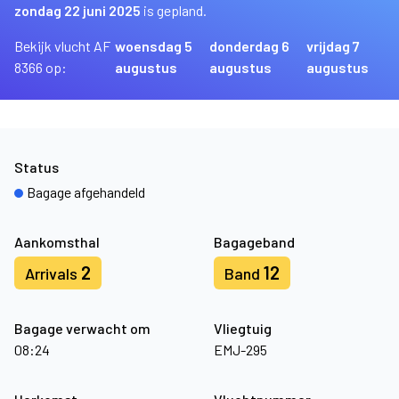
zondag 22 juni 2025
is gepland.
Bekijk vlucht AF
woensdag 5
donderdag 6
vrijdag 7
8366 op:
augustus
augustus
augustus
Status
Bagage afgehandeld
Aankomsthal
Bagageband
2
12
Arrivals
Band
Bagage verwacht om
Vliegtuig
08:24
EMJ-295