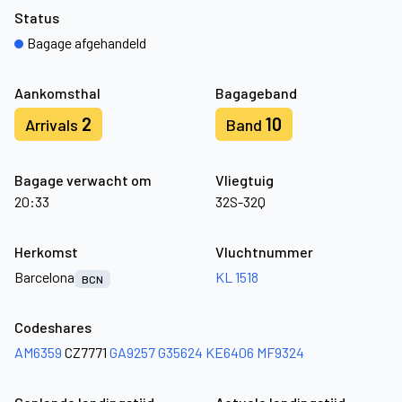
Status
Bagage afgehandeld
Aankomsthal
Bagageband
2
10
Arrivals
Band
Bagage verwacht om
Vliegtuig
20:33
32S-32Q
Herkomst
Vluchtnummer
Barcelona
KL 1518
BCN
Codeshares
AM6359
CZ7771
GA9257
G35624
KE6406
MF9324