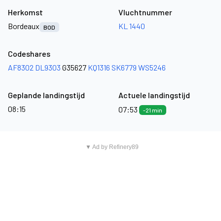
Herkomst
Vluchtnummer
Bordeaux
KL 1440
BOD
Codeshares
AF8302
DL9303
G35627
KQ1316
SK6779
WS5246
Geplande landingstijd
Actuele landingstijd
08:15
07:53
-21 min
▼ Ad by Refinery89