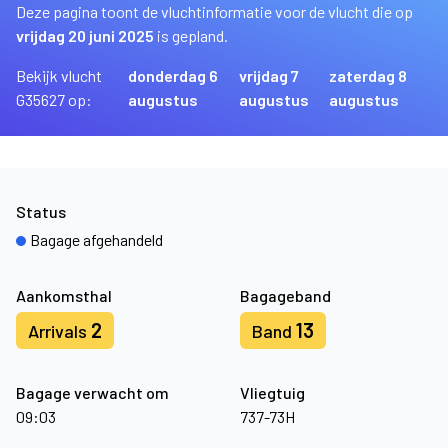
Deze pagina toont de vluchtinformatie voor de vlucht die op
vrijdag 20 juni 2025
is gepland.
Bekijk vlucht
donderdag 6
vrijdag 7
zaterdag 8
G35627 op:
augustus
augustus
augustus
Status
Bagage afgehandeld
Aankomsthal
Bagageband
2
13
Arrivals
Band
Bagage verwacht om
Vliegtuig
09:03
737-73H