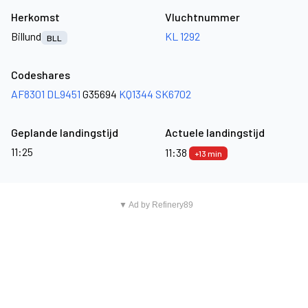
Herkomst
Vluchtnummer
Billund
KL 1292
BLL
Codeshares
AF8301
DL9451
G35694
KQ1344
SK6702
Geplande landingstijd
Actuele landingstijd
11:25
11:38
+13 min
▼ Ad by Refinery89