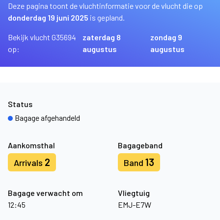
Deze pagina toont de vluchtinformatie voor de vlucht die op
donderdag 19 juni 2025
is gepland.
Bekijk vlucht G35694
zaterdag 8
zondag 9
op:
augustus
augustus
Status
Bagage afgehandeld
Aankomsthal
Bagageband
2
13
Arrivals
Band
Bagage verwacht om
Vliegtuig
12:45
EMJ-E7W