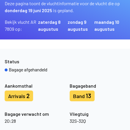
Deze pagina toont de vluchtinformatie voor de vlucht die op
donderdag 19 juni 2025
is gepland.
Bekijk vlucht AR
zaterdag 8
zondag 9
maandag 10
7809 op:
augustus
augustus
augustus
Status
Bagage afgehandeld
Aankomsthal
Bagageband
2
13
Arrivals
Band
Bagage verwacht om
Vliegtuig
20:28
32S-32Q