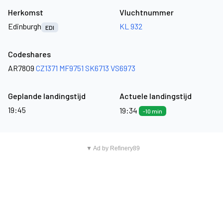
Herkomst
Vluchtnummer
Edinburgh
KL 932
EDI
Codeshares
AR7809
CZ1371
MF9751
SK6713
VS6973
Geplande landingstijd
Actuele landingstijd
19:45
19:34
-10 min
▼ Ad by Refinery89