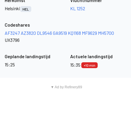
Herkomst
Vluchtnummer
Helsinki
KL 1252
HEL
Codeshares
AF3247
AZ3820
DL9546
GA9519
KQ1168
MF9629
MH5700
UX3796
Geplande landingstijd
Actuele landingstijd
15:25
15:35
+10 min
▼ Ad by Refinery89