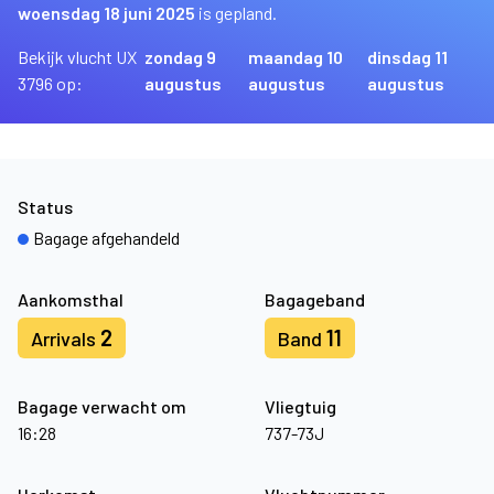
woensdag 18 juni 2025
is gepland.
Bekijk vlucht UX
zondag 9
maandag 10
dinsdag 11
3796 op:
augustus
augustus
augustus
Status
Bagage afgehandeld
Aankomsthal
Bagageband
2
11
Arrivals
Band
Bagage verwacht om
Vliegtuig
16:28
737-73J