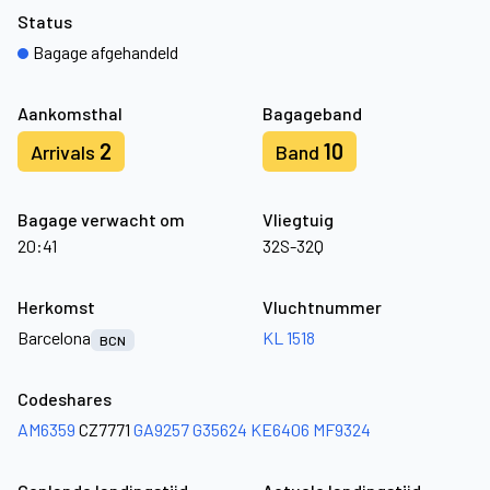
Status
Bagage afgehandeld
Aankomsthal
Bagageband
2
10
Arrivals
Band
Bagage verwacht om
Vliegtuig
20:41
32S-32Q
Herkomst
Vluchtnummer
Barcelona
KL 1518
BCN
Codeshares
AM6359
CZ7771
GA9257
G35624
KE6406
MF9324