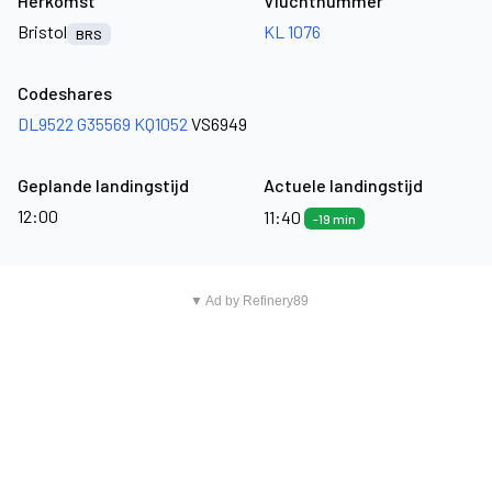
Herkomst
Vluchtnummer
Bristol
KL 1076
BRS
Codeshares
DL9522
G35569
KQ1052
VS6949
Geplande landingstijd
Actuele landingstijd
12:00
11:40
-19 min
▼ Ad by Refinery89