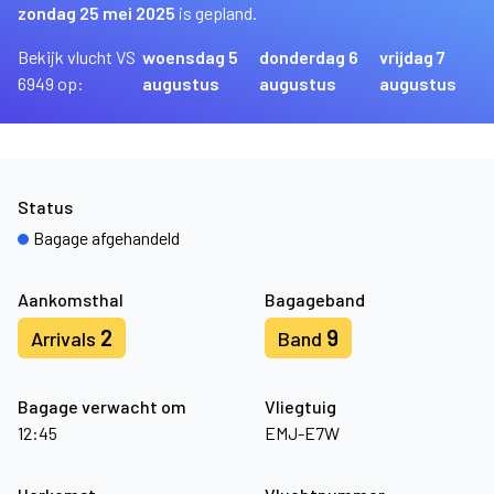
zondag 25 mei 2025
is gepland.
Bekijk vlucht VS
woensdag 5
donderdag 6
vrijdag 7
6949 op:
augustus
augustus
augustus
Status
Bagage afgehandeld
Aankomsthal
Bagageband
2
9
Arrivals
Band
Bagage verwacht om
Vliegtuig
12:45
EMJ-E7W