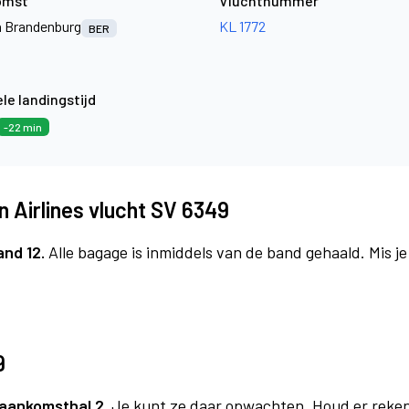
omst
Vluchtnummer
jn Brandenburg
KL 1772
BER
le landingstijd
-22 min
 Airlines vlucht SV 6349
and 12.
Alle bagage is inmiddels van de band gehaald. Mis j
9
aankomsthal 2.
Je kunt ze daar opwachten. Houd er reken