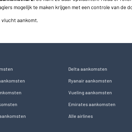
agiers mogelijk te maken krijgen met een controle van de 
n vlucht aankomt.
msten
Delta aankomsten
 aankomsten
Ryanair aankomsten
ankomsten
Vueling aankomsten
nkomsten
Emirates aankomsten
 aankomsten
Alle airlines