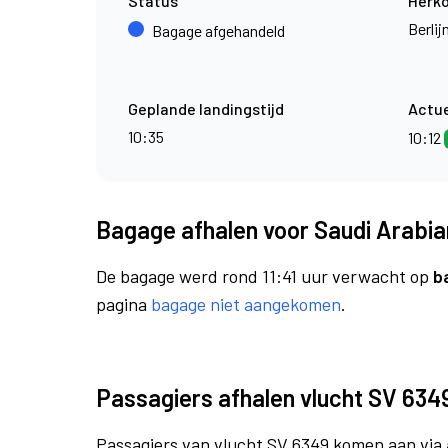
Status
Herk
Berli
Bagage afgehandeld
Geplande landingstijd
Actue
10:35
10:12
Bagage afhalen voor Saudi Arabian
De bagage werd rond 11:41 uur verwacht op
b
pagina
bagage niet aangekomen
.
Passagiers afhalen vlucht SV 634
Passagiers van vlucht SV 6349 komen aan via