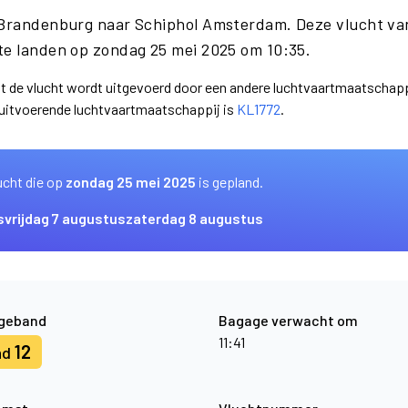
n Brandenburg naar Schiphol Amsterdam. Deze vlucht va
e landen op zondag 25 mei 2025 om 10:35.
dat de vlucht wordt uitgevoerd door een andere luchtvaartmaatschapp
 uitvoerende luchtvaartmaatschappij is
KL1772
.
ucht die op
zondag 25 mei 2025
is gepland.
s
vrijdag 7 augustus
zaterdag 8 augustus
geband
Bagage verwacht om
11:41
12
nd