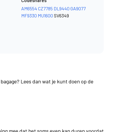
Codeshares
AM6554
CZ7785
DL9440
GA9077
MF9330
MU1600
SV6349
e bagage? Lees dan wat je kunt doen op de
ing mee dat het soms even kan duren voordat