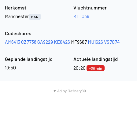
Herkomst
Vluchtnummer
Manchester
KL 1036
MAN
Codeshares
AM6413
CZ7738
GA9229
KE6426
MF9667
MU1626
VS7074
Geplande landingstijd
Actuele landingstijd
19:50
20:20
+30 min
▼ Ad by Refinery89