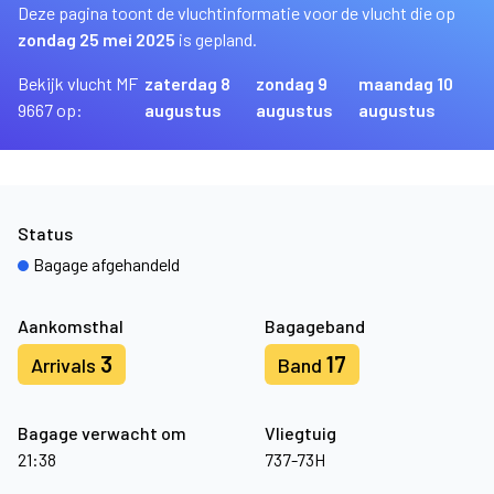
Deze pagina toont de vluchtinformatie voor de vlucht die op
zondag 25 mei 2025
is gepland.
Bekijk vlucht MF
zaterdag 8
zondag 9
maandag 10
9667 op:
augustus
augustus
augustus
Status
Bagage afgehandeld
Aankomsthal
Bagageband
3
17
Arrivals
Band
Bagage verwacht om
Vliegtuig
21:38
737-73H