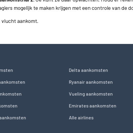
agiers mogelijk te maken krijgen met een controle van de 
n vlucht aankomt.
msten
Delta aankomsten
 aankomsten
Ryanair aankomsten
ankomsten
Vueling aankomsten
nkomsten
Emirates aankomsten
 aankomsten
Alle airlines