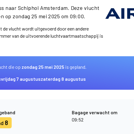
ess naar Schiphol Amsterdam. Deze vlucht
n op zondag 25 mei 2025 om 09:00.
at de vlucht wordt uitgevoerd door een andere
ummer van de uitvoerende luchtvaartmaatschappij is
ucht die op
zondag 25 mei 2025
is gepland.
s
vrijdag 7 augustus
zaterdag 8 augustus
geband
Bagage verwacht om
09:52
8
nd