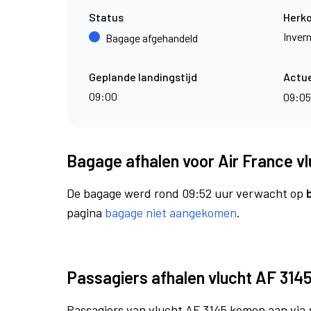
Status
Herk
Inver
Bagage afgehandeld
Geplande landingstijd
Actue
09:00
09:0
Bagage afhalen voor Air France v
De bagage werd rond 09:52 uur verwacht op
pagina
bagage niet aangekomen
.
Passagiers afhalen vlucht AF 314
Passagiers van vlucht AF 3145 komen aan via