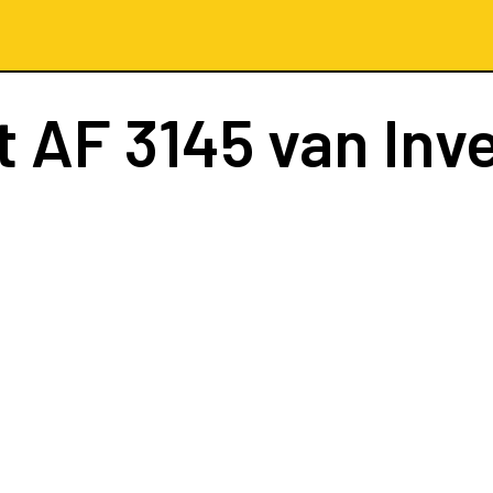
t
AF 3145
van Inv