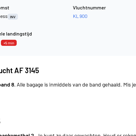
omst
Vluchtnummer
ness
KL 900
INV
le landingstijd
5
+5 min
lucht AF 3145
band 8.
Alle bagage is inmiddels van de band gehaald. Mis 
5
aankomsthal 2.
Je kunt ze daar opwachten. Houd er reken