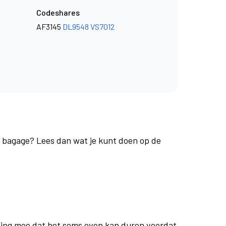
Codeshares
AF3145
DL9548
VS7012
je bagage? Lees dan wat je kunt doen op de
ing mee dat het soms even kan duren voordat