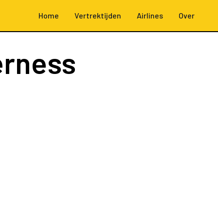
Home
Vertrektijden
Airlines
Over
erness