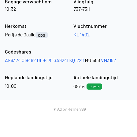
Bagage verwacht om
Vliegtuig
10:32
737-73H
Herkomst
Vluchtnummer
Parijs de Gaulle
KL 1402
CDG
Codeshares
AF8374
CI9492
DL9475
GA9241
KQ1228
MU1556
VN3152
Geplande landingstijd
Actuele landingstijd
10:00
09:54
-5 min
▼ Ad by Refinery89