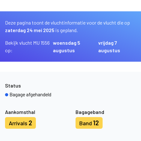
Deze pagina toont de vluchtinformatie voor de vlucht die op
zaterdag 24 mei 2025
is gepland.
Bekijk vlucht MU 1556
woensdag 5
vrijdag 7
op:
augustus
augustus
Status
Bagage afgehandeld
Aankomsthal
Bagageband
2
12
Arrivals
Band