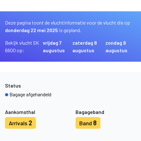
Deze pagina toont de vluchtinformatie voor de vlucht die op
donderdag 22 mei 2025
is gepland.
Bekijk vlucht SK
vrijdag 7
zaterdag 8
zondag 9
6600 op:
augustus
augustus
augustus
Status
Bagage afgehandeld
Aankomsthal
Bagageband
2
8
Arrivals
Band