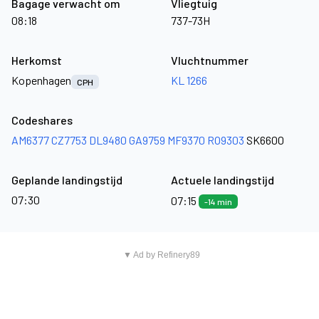
Bagage verwacht om
Vliegtuig
08:18
737-73H
Herkomst
Vluchtnummer
Kopenhagen
KL 1266
CPH
Codeshares
AM6377
CZ7753
DL9480
GA9759
MF9370
RO9303
SK6600
Geplande landingstijd
Actuele landingstijd
07:30
07:15
-14 min
▼ Ad by Refinery89