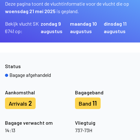
Deze pagina toont de vluchtinformatie voor de vlucht die op
woensdag 21 mei 2025
is gepland.
Bekijk vlucht SK
zondag 9
maandag 10
dinsdag 11
6741 op:
augustus
augustus
augustus
Status
Bagage afgehandeld
Aankomsthal
Bagageband
2
11
Arrivals
Band
Bagage verwacht om
Vliegtuig
14:13
737-73H