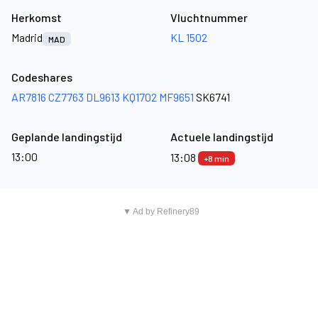
Herkomst
Vluchtnummer
Madrid
KL 1502
MAD
Codeshares
AR7816
CZ7763
DL9613
KQ1702
MF9651
SK6741
Geplande landingstijd
Actuele landingstijd
13:00
13:08
+8 min
▼ Ad by Refinery89