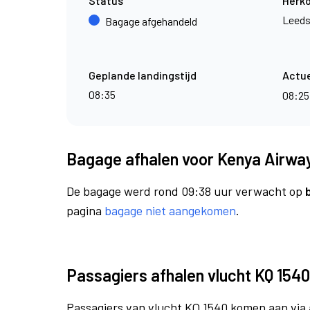
Status
Herk
Leeds
Bagage afgehandeld
Geplande landingstijd
Actue
08:35
08:2
Bagage afhalen voor Kenya Airway
De bagage werd rond 09:38 uur verwacht op
pagina
bagage niet aangekomen
.
Passagiers afhalen vlucht KQ 1540
Passagiers van vlucht KQ 1540 komen aan via