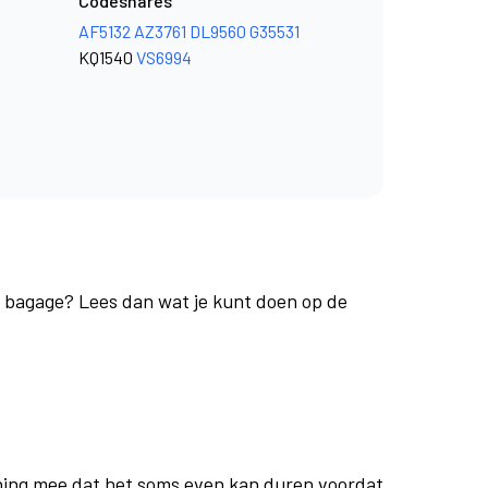
Codeshares
AF5132
AZ3761
DL9560
G35531
KQ1540
VS6994
je bagage? Lees dan wat je kunt doen op de
ing mee dat het soms even kan duren voordat