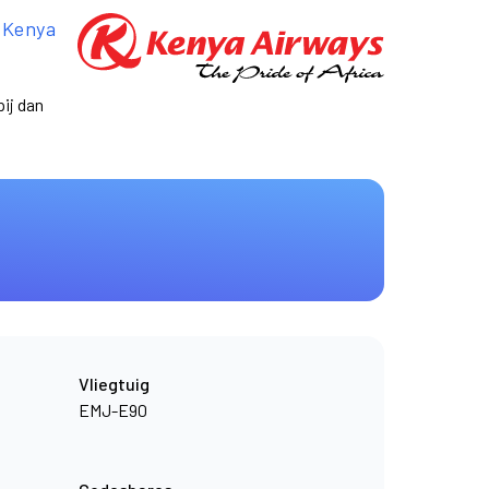
n
Kenya
ij dan
Vliegtuig
EMJ-E90