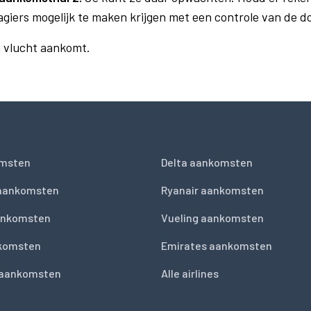
agiers mogelijk te maken krijgen met een controle van de 
n vlucht aankomt.
msten
Delta aankomsten
 aankomsten
Ryanair aankomsten
ankomsten
Vueling aankomsten
nkomsten
Emirates aankomsten
 aankomsten
Alle airlines