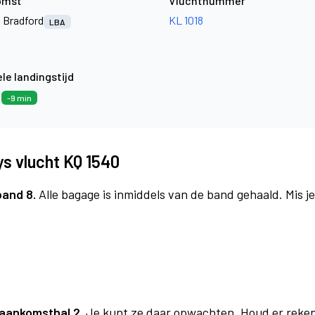
omst
Vluchtnummer
 Bradford
KL 1018
LBA
le landingstijd
5
-9 min
s vlucht KQ 1540
band 8.
Alle bagage is inmiddels van de band gehaald. Mis 
aankomsthal 2.
Je kunt ze daar opwachten. Houd er reken