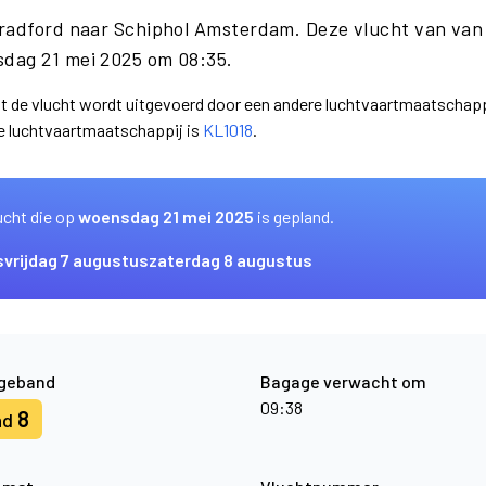
Bradford naar Schiphol Amsterdam. Deze vlucht van va
dag 21 mei 2025 om 08:35.
dat de vlucht wordt uitgevoerd door een andere luchtvaartmaatschapp
e luchtvaartmaatschappij is
KL1018
.
ucht die op
woensdag 21 mei 2025
is gepland.
s
vrijdag 7 augustus
zaterdag 8 augustus
geband
Bagage verwacht om
09:38
8
nd