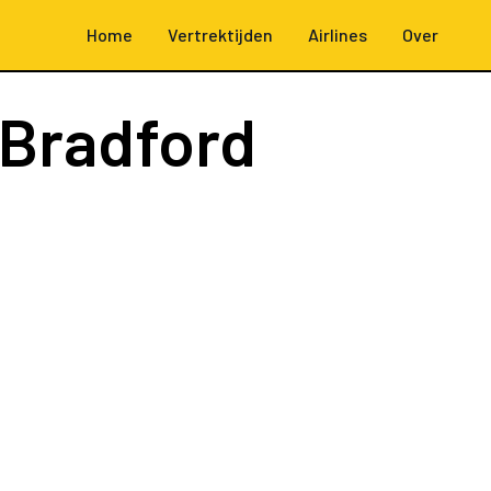
Home
Vertrektijden
Airlines
Over
Bradford