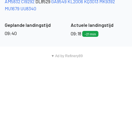
AM5832
CI9292
DL8529
GA9549
KL2006
KQ3013
MK9392
MU1679
UU8340
Geplande landingstijd
Actuele landingstijd
09:40
09:18
-21 min
▼ Ad by Refinery89