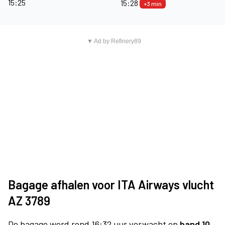
15:25
15:28
+3 min
▼ Ad by Refinery89
Bagage afhalen voor ITA Airways vlucht
AZ 3789
De bagage werd rond 16:32 uur verwacht op
band 10.