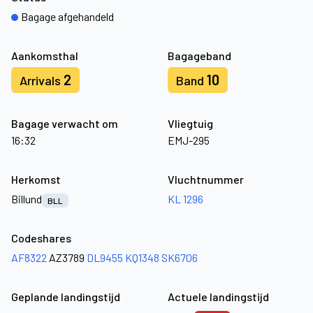
Bagage afgehandeld
Aankomsthal
Bagageband
2
10
Arrivals
Band
Bagage verwacht om
Vliegtuig
16:32
EMJ-295
Herkomst
Vluchtnummer
Billund
KL 1296
BLL
Codeshares
AF8322
AZ3789
DL9455
KQ1348
SK6706
Geplande landingstijd
Actuele landingstijd