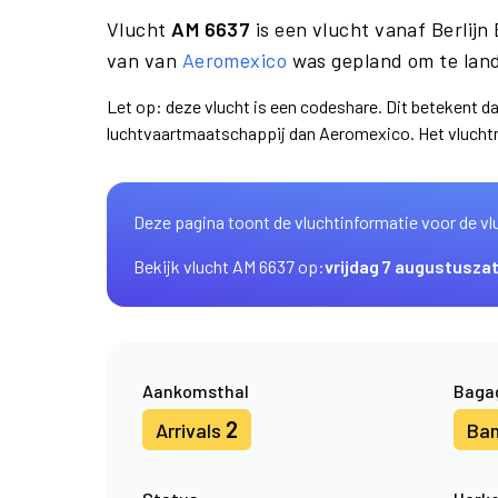
Vlucht
AM 6637
is een vlucht vanaf Berlij
van van
Aeromexico
was gepland om te lan
Let op: deze vlucht is een codeshare. Dit betekent d
luchtvaartmaatschappij dan Aeromexico. Het vlucht
Deze pagina toont de vluchtinformatie voor de vl
Bekijk vlucht AM 6637 op:
vrijdag 7 augustus
za
Aankomsthal
Baga
2
Arrivals
Ba