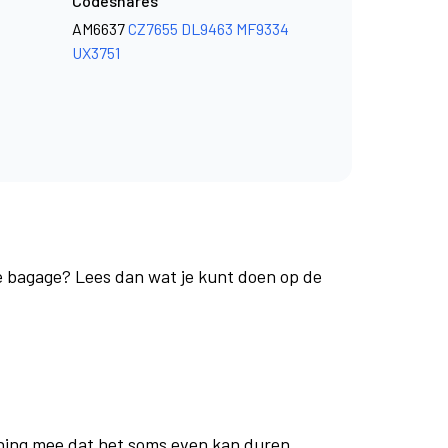
Codeshares
AM6637
CZ7655
DL9463
MF9334
UX3751
je bagage? Lees dan wat je kunt doen op de
ning mee dat het soms even kan duren