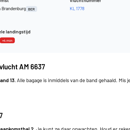
omst
Vluchtnummer
jn Brandenburg
KL 1778
BER
le landingstijd
+4 min
vlucht AM 6637
and 13.
Alle bagage is inmiddels van de band gehaald. Mis 
7
aankomsthal 2.
Je kunt ze daar opwachten. Houd er reke