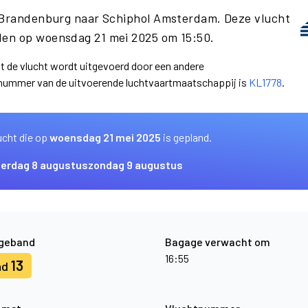
n Brandenburg naar Schiphol Amsterdam. Deze vlucht
den op woensdag 21 mei 2025 om 15:50.
at de vlucht wordt uitgevoerd door een andere
nummer van de uitvoerende luchtvaartmaatschappij is
KL1778
.
ucht die op
woensdag 21 mei 2025
is gepland.
terdag 8 augustus
zondag 9 augustus
geband
Bagage verwacht om
16:55
13
nd