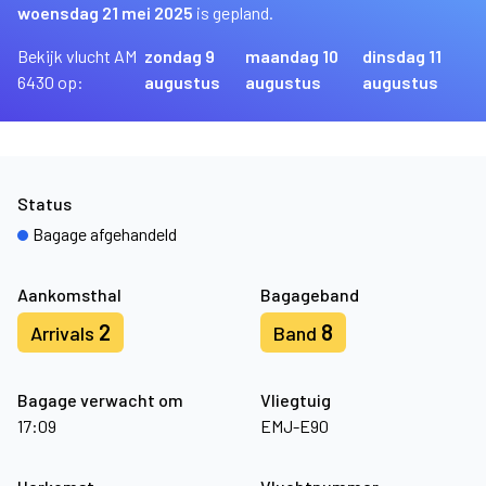
woensdag 21 mei 2025
is gepland.
Bekijk vlucht AM
zondag 9
maandag 10
dinsdag 11
6430 op:
augustus
augustus
augustus
Status
Bagage afgehandeld
Aankomsthal
Bagageband
2
8
Arrivals
Band
Bagage verwacht om
Vliegtuig
17:09
EMJ-E90