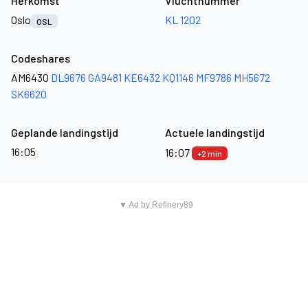
Herkomst
Vluchtnummer
Oslo
KL 1202
OSL
Codeshares
AM6430
DL9676
GA9481
KE6432
KQ1146
MF9786
MH5672
SK6620
Geplande landingstijd
Actuele landingstijd
16:05
16:07
+2 min
▼ Ad by Refinery89