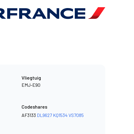
Vliegtuig
EMJ-E90
Codeshares
AF3133
DL9627
KQ1534
VS7085