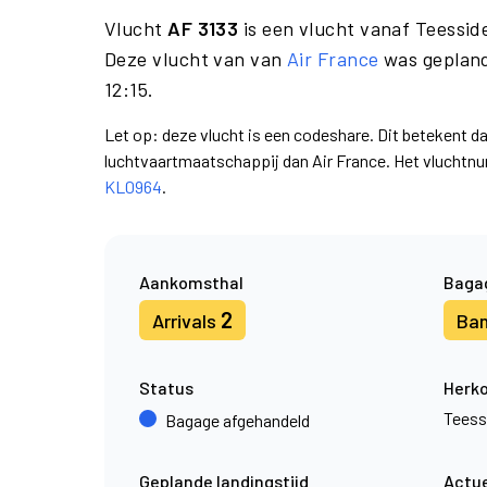
Vlucht
AF 3133
is een vlucht vanaf Teessid
Deze vlucht van van
Air France
was gepland
12:15.
Let op: deze vlucht is een codeshare. Dit betekent d
luchtvaartmaatschappij dan Air France. Het vluchtn
KL0964
.
Aankomsthal
Baga
2
Arrivals
Ba
Status
Herk
Teess
Bagage afgehandeld
Geplande landingstijd
Actue