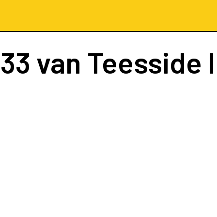
133
van Teesside I