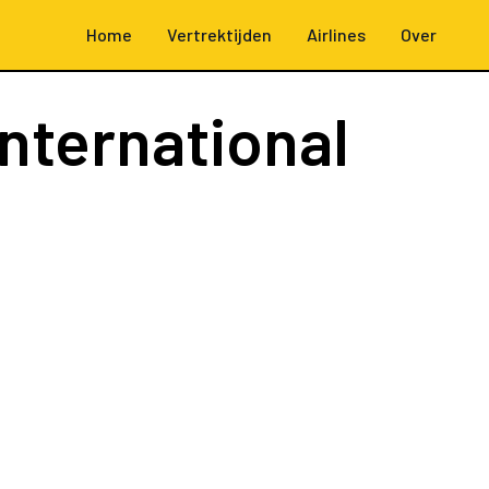
Home
Vertrektijden
Airlines
Over
nternational