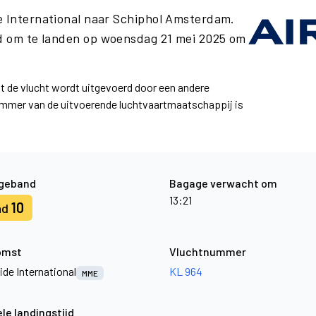
e International naar Schiphol Amsterdam.
 om te landen op woensdag 21 mei 2025 om
at de vlucht wordt uitgevoerd door een andere
ummer van de uitvoerende luchtvaartmaatschappij is
geband
Bagage verwacht om
13:21
10
nd
omst
Vluchtnummer
ide International
KL 964
MME
le landingstijd