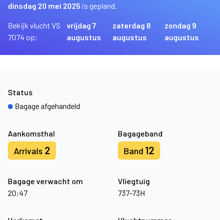
dinsdag 20 mei 2025
is gepland.
Bekijk vlucht VS
vrijdag 7
zaterdag 8
zondag 9
7074 op:
augustus
augustus
augustus
Status
Bagage afgehandeld
Aankomsthal
Bagageband
2
12
Arrivals
Band
Bagage verwacht om
Vliegtuig
20:47
737-73H