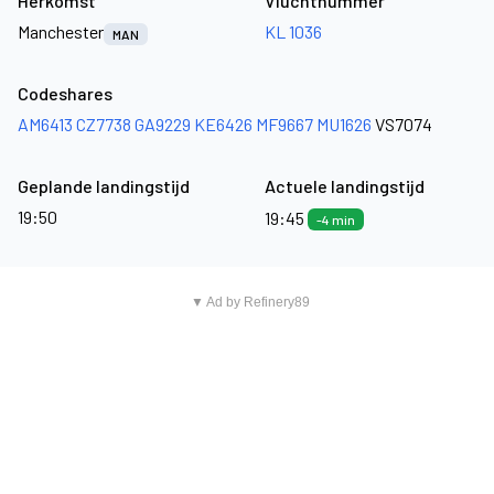
Herkomst
Vluchtnummer
Manchester
KL 1036
MAN
Codeshares
AM6413
CZ7738
GA9229
KE6426
MF9667
MU1626
VS7074
Geplande landingstijd
Actuele landingstijd
19:50
19:45
-4 min
▼ Ad by Refinery89