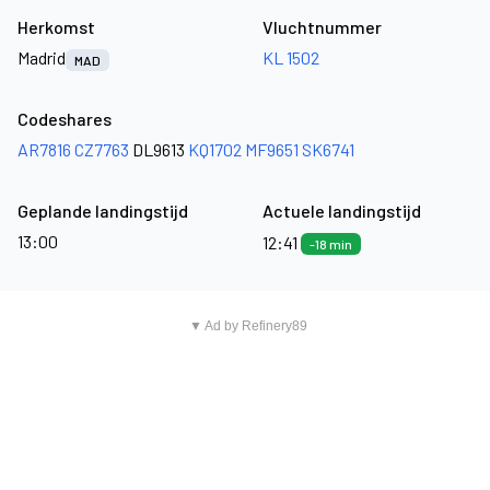
Herkomst
Vluchtnummer
Madrid
KL 1502
MAD
Codeshares
AR7816
CZ7763
DL9613
KQ1702
MF9651
SK6741
Geplande landingstijd
Actuele landingstijd
13:00
12:41
-18 min
▼ Ad by Refinery89