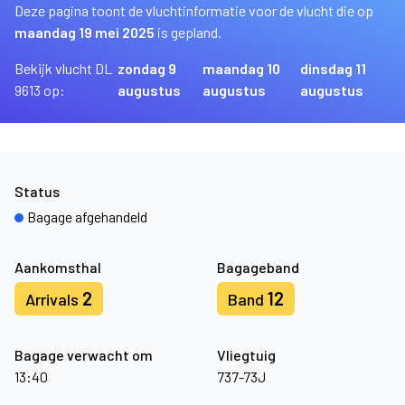
Deze pagina toont de vluchtinformatie voor de vlucht die op
maandag 19 mei 2025
is gepland.
Bekijk vlucht DL
zondag 9
maandag 10
dinsdag 11
9613 op:
augustus
augustus
augustus
Status
Bagage afgehandeld
Aankomsthal
Bagageband
2
12
Arrivals
Band
Bagage verwacht om
Vliegtuig
13:40
737-73J