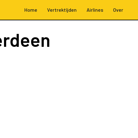
Home
Vertrektijden
Airlines
Over
erdeen