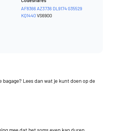
Codeshares
AF8366
AZ3736
DL9174
G35529
KQ1440
VS6900
je bagage? Lees dan wat je kunt doen op de
ning mee dat het soms even kan duren