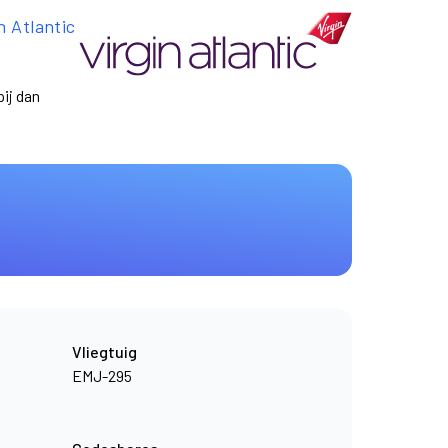
n Atlantic
ij dan
Vliegtuig
EMJ-295