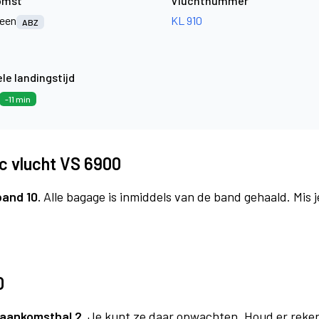
omst
Vluchtnummer
een
KL 910
ABZ
le landingstijd
-11 min
ic vlucht VS 6900
band 10.
Alle bagage is inmiddels van de band gehaald. Mis 
0
aankomsthal 2.
Je kunt ze daar opwachten. Houd er reke