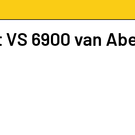
t
VS 6900
van Ab