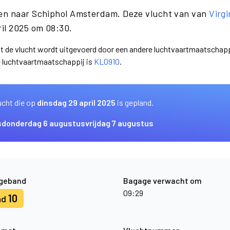
een naar Schiphol Amsterdam. Deze vlucht van van
Virgi
il 2025 om 08:30.
dat de vlucht wordt uitgevoerd door een andere luchtvaartmaatschapp
e luchtvaartmaatschappij is
KL0910
.
ucht die op
dinsdag 29 april 2025
is gepland.
s
donderdag 6 augustus
vrijdag 7 augustus
geband
Bagage verwacht om
09:29
10
nd