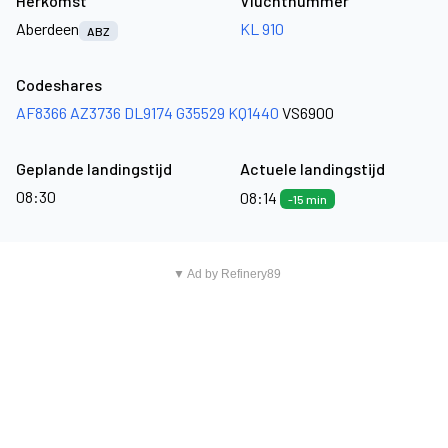
Herkomst
Vluchtnummer
Aberdeen
KL 910
ABZ
Codeshares
AF8366
AZ3736
DL9174
G35529
KQ1440
VS6900
Geplande landingstijd
Actuele landingstijd
08:30
08:14
-15 min
▼ Ad by Refinery89