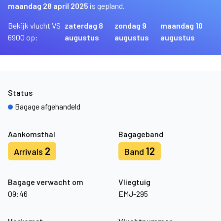
maandag 28 april 2025
is gepland.
Bekijk vlucht VS
zaterdag 8
zondag 9
maandag 10
6900 op:
augustus
augustus
augustus
Status
Bagage afgehandeld
Aankomsthal
Bagageband
2
12
Arrivals
Band
Bagage verwacht om
Vliegtuig
09:46
EMJ-295