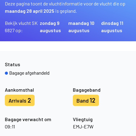
Deze pagina toont de vluchtinformatie voor de vlucht die op
maandag 28 april 2025
is gepland.
Bekijk vlucht SK
zondag 9
maandag 10
dinsdag 11
6827 op:
augustus
augustus
augustus
Status
Bagage afgehandeld
Aankomsthal
Bagageband
2
12
Arrivals
Band
Bagage verwacht om
Vliegtuig
09:11
EMJ-E7W