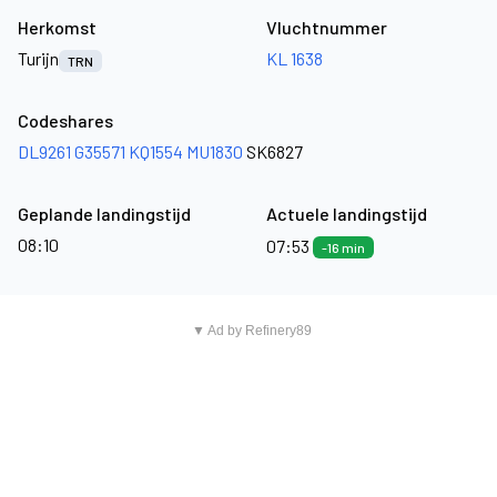
Herkomst
Vluchtnummer
Turijn
KL 1638
TRN
Codeshares
DL9261
G35571
KQ1554
MU1830
SK6827
Geplande landingstijd
Actuele landingstijd
08:10
07:53
-16 min
▼ Ad by Refinery89