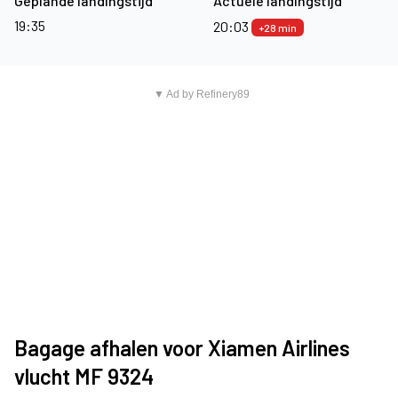
Geplande landingstijd
Actuele landingstijd
19:35
20:03
+28 min
▼ Ad by Refinery89
Bagage afhalen voor Xiamen Airlines
vlucht MF 9324