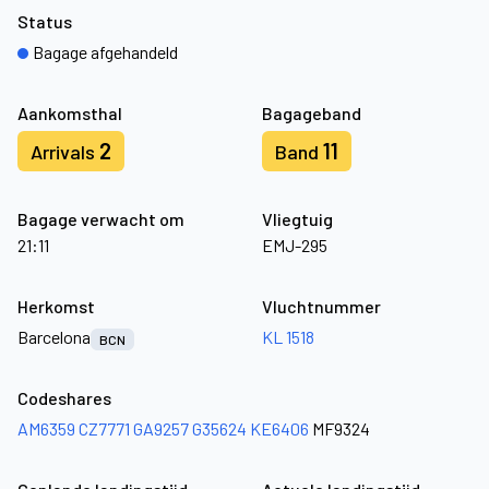
Status
Bagage afgehandeld
Aankomsthal
Bagageband
2
11
Arrivals
Band
Bagage verwacht om
Vliegtuig
21:11
EMJ-295
Herkomst
Vluchtnummer
Barcelona
KL 1518
BCN
Codeshares
AM6359
CZ7771
GA9257
G35624
KE6406
MF9324