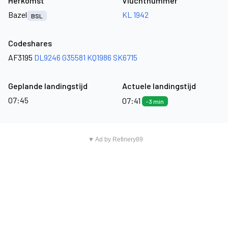
Herkomst
Vluchtnummer
Bazel
KL 1942
BSL
Codeshares
AF3195
DL9246
G35581
KQ1986
SK6715
Geplande landingstijd
Actuele landingstijd
07:45
07:41
-3 min
▼ Ad by Refinery89