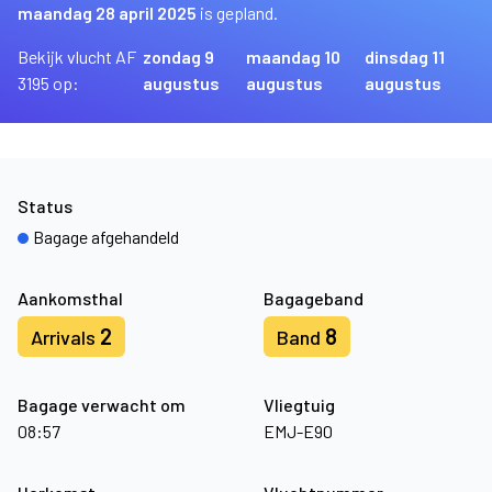
maandag 28 april 2025
is gepland.
Bekijk vlucht AF
zondag 9
maandag 10
dinsdag 11
3195 op:
augustus
augustus
augustus
Status
Bagage afgehandeld
Aankomsthal
Bagageband
2
8
Arrivals
Band
Bagage verwacht om
Vliegtuig
08:57
EMJ-E90