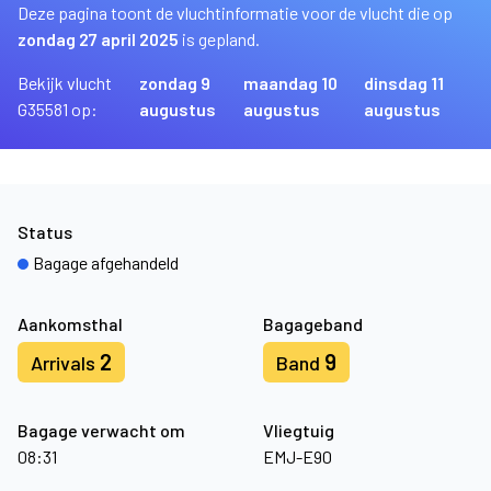
Deze pagina toont de vluchtinformatie voor de vlucht die op
zondag 27 april 2025
is gepland.
Bekijk vlucht
zondag 9
maandag 10
dinsdag 11
G35581 op:
augustus
augustus
augustus
Status
Bagage afgehandeld
Aankomsthal
Bagageband
2
9
Arrivals
Band
Bagage verwacht om
Vliegtuig
08:31
EMJ-E90