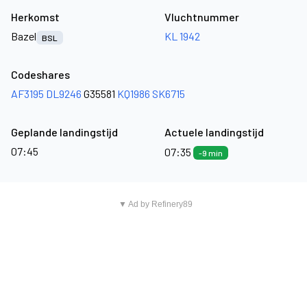
Herkomst
Vluchtnummer
Bazel
KL 1942
BSL
Codeshares
AF3195
DL9246
G35581
KQ1986
SK6715
Geplande landingstijd
Actuele landingstijd
07:45
07:35
-9 min
▼ Ad by Refinery89