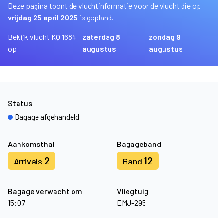
Deze pagina toont de vluchtinformatie voor de vlucht die op
vrijdag 25 april 2025
is gepland.
Bekijk vlucht KQ 1684
zaterdag 8
zondag 9
op:
augustus
augustus
Status
Bagage afgehandeld
Aankomsthal
Bagageband
2
12
Arrivals
Band
Bagage verwacht om
Vliegtuig
15:07
EMJ-295