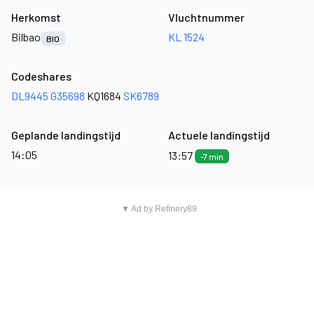
Herkomst
Vluchtnummer
Bilbao
KL 1524
BIO
Codeshares
DL9445
G35698
KQ1684
SK6789
Geplande landingstijd
Actuele landingstijd
14:05
13:57
-7 min
▼ Ad by Refinery89