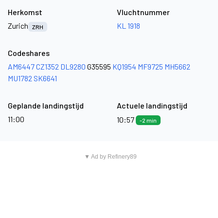
Herkomst
Vluchtnummer
Zurich
KL 1918
ZRH
Codeshares
AM6447
CZ1352
DL9280
G35595
KQ1954
MF9725
MH5662
MU1782
SK6641
Geplande landingstijd
Actuele landingstijd
11:00
10:57
-2 min
▼ Ad by Refinery89