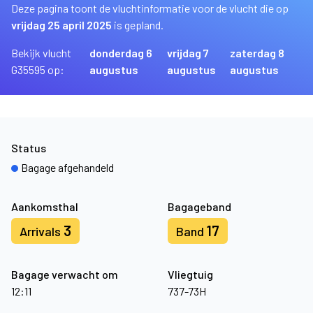
Deze pagina toont de vluchtinformatie voor de vlucht die op
vrijdag 25 april 2025
is gepland.
Bekijk vlucht
donderdag 6
vrijdag 7
zaterdag 8
G35595 op:
augustus
augustus
augustus
Status
Bagage afgehandeld
Aankomsthal
Bagageband
3
17
Arrivals
Band
Bagage verwacht om
Vliegtuig
12:11
737-73H