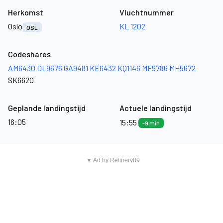
Herkomst
Vluchtnummer
Oslo
KL 1202
OSL
Codeshares
AM6430
DL9676
GA9481
KE6432
KQ1146
MF9786
MH5672
SK6620
Geplande landingstijd
Actuele landingstijd
16:05
15:55
-9 min
▼ Ad by Refinery89