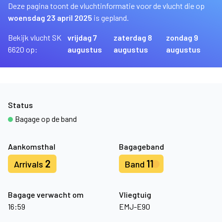
Deze pagina toont de vluchtinformatie voor de vlucht die op
woensdag 23 april 2025
is gepland.
Bekijk vlucht SK
vrijdag 7
zaterdag 8
zondag 9
6620 op:
augustus
augustus
augustus
Status
Bagage op de band
Aankomsthal
Bagageband
2
11
Arrivals
Band
Bagage verwacht om
Vliegtuig
16:59
EMJ-E90