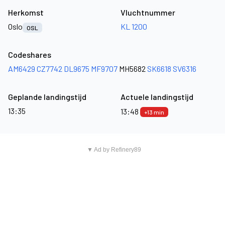
Herkomst
Vluchtnummer
Oslo
KL 1200
OSL
Codeshares
AM6429
CZ7742
DL9675
MF9707
MH5682
SK6618
SV6316
Geplande landingstijd
Actuele landingstijd
13:35
13:48
+13 min
▼ Ad by Refinery89