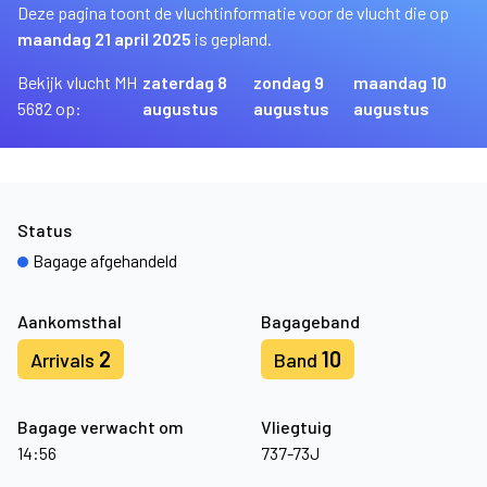
Deze pagina toont de vluchtinformatie voor de vlucht die op
maandag 21 april 2025
is gepland.
Bekijk vlucht MH
zaterdag 8
zondag 9
maandag 10
5682 op:
augustus
augustus
augustus
Status
Bagage afgehandeld
Aankomsthal
Bagageband
2
10
Arrivals
Band
Bagage verwacht om
Vliegtuig
14:56
737-73J