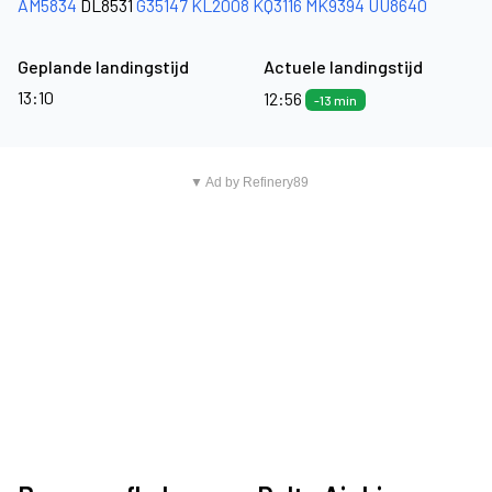
AM5834
DL8531
G35147
KL2008
KQ3116
MK9394
UU8640
Geplande landingstijd
Actuele landingstijd
13:10
12:56
-13 min
▼ Ad by Refinery89