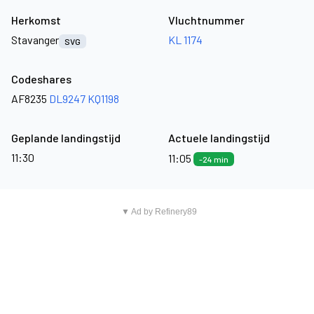
Herkomst
Vluchtnummer
Stavanger
KL 1174
SVG
Codeshares
AF8235
DL9247
KQ1198
Geplande landingstijd
Actuele landingstijd
11:30
11:05
-24 min
▼ Ad by Refinery89