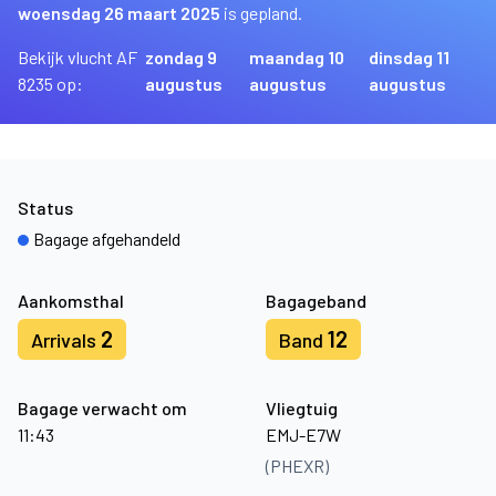
woensdag 26 maart 2025
is gepland.
Bekijk vlucht AF
zondag 9
maandag 10
dinsdag 11
8235 op:
augustus
augustus
augustus
Status
Bagage afgehandeld
Aankomsthal
Bagageband
2
12
Arrivals
Band
Bagage verwacht om
Vliegtuig
11:43
EMJ-E7W
(PHEXR)