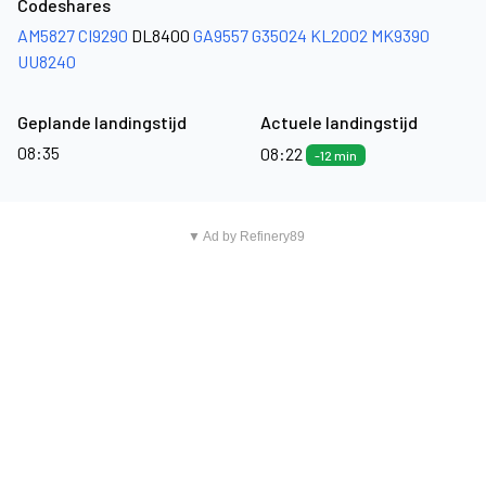
Codeshares
AM5827
CI9290
DL8400
GA9557
G35024
KL2002
MK9390
UU8240
Geplande landingstijd
Actuele landingstijd
08:35
08:22
-12 min
▼ Ad by Refinery89