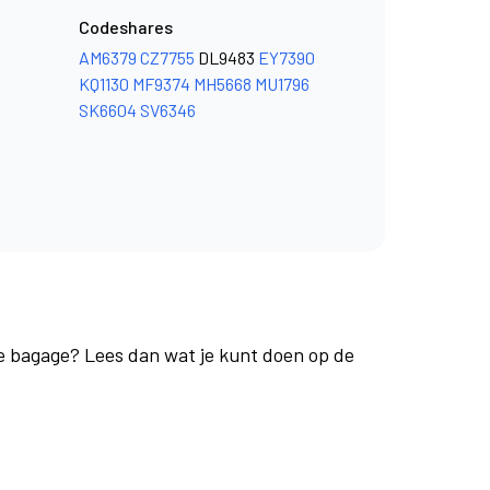
Codeshares
AM6379
CZ7755
DL9483
EY7390
KQ1130
MF9374
MH5668
MU1796
SK6604
SV6346
je bagage? Lees dan wat je kunt doen op de