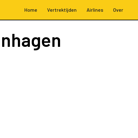
Home
Vertrektijden
Airlines
Over
enhagen