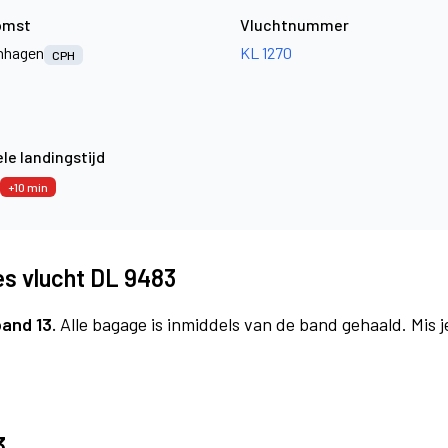
omst
Vluchtnummer
nhagen
KL 1270
CPH
le landingstijd
+10 min
es vlucht DL 9483
band 13.
Alle bagage is inmiddels van de band gehaald. Mis 
3