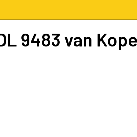
DL 9483
van Kop