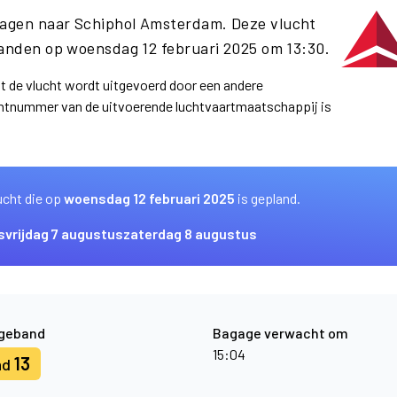
hagen naar Schiphol Amsterdam. Deze vlucht
anden op woensdag 12 februari 2025 om 13:30.
at de vlucht wordt uitgevoerd door een andere
uchtnummer van de uitvoerende luchtvaartmaatschappij is
ucht die op
woensdag 12 februari 2025
is gepland.
s
vrijdag 7 augustus
zaterdag 8 augustus
geband
Bagage verwacht om
15:04
13
nd