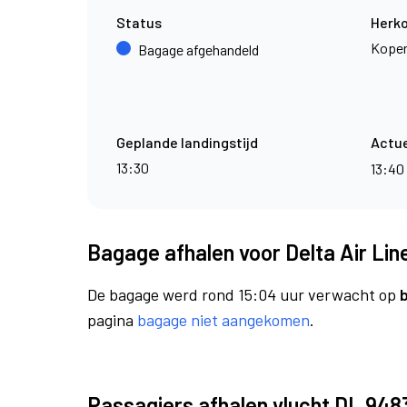
Status
Herk
Kope
Bagage afgehandeld
Geplande landingstijd
Actue
13:30
13:40
Bagage afhalen voor Delta Air Lin
De bagage werd rond 15:04 uur verwacht op
pagina
bagage niet aangekomen
.
Passagiers afhalen vlucht DL 948