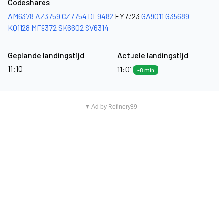
Codeshares
AM6378
AZ3759
CZ7754
DL9482
EY7323
GA9011
G35689
KQ1128
MF9372
SK6602
SV6314
Geplande landingstijd
Actuele landingstijd
11:10
11:01
-8 min
▼ Ad by Refinery89